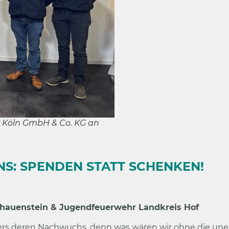
 Köln GmbH & Co. KG an
UNS: SPENDEN STATT SCHENKEN!
hauenstein & Jugendfeuerwehr Landkreis Hof
rs deren Nachwuchs, denn was wären wir ohne die uner